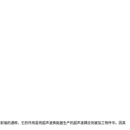
发射端的通称，它的作用是将超声波换能器生产的超声波耦合到被加工物件中。因其