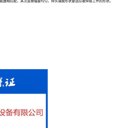
能器相匹配，其次是振幅要均匀，焊头端面形状要适应被焊接工件的形状。