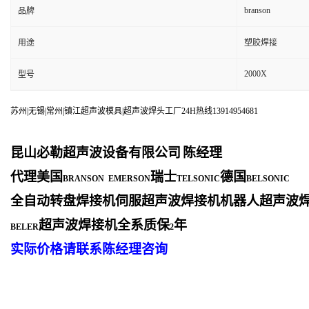
branson
品牌
用途
塑胶焊接
2000X
型号
苏州|无锡|常州|镇江超声波模具|超声波焊头工厂24H热线13914954681
昆山必勒超声波设备有限公司
陈经理
代理美国
瑞士
德国
BRANSON EMERSON
TELSONIC
BELSONIC
全自动转盘焊接机伺服超声波焊接机机器人超声波
超声波焊接机全系质保
年
BELER
2
实际价格请联系陈经理咨询