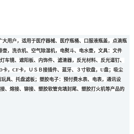
广大用户，适用于
医疗器械、医疗瓶桶、口服液瓶盖，点滴瓶
啡壶，洗衣机、空气除湿机，电熨斗、电水壶，文具：文件
灯车镜、遮阳板、内饰件、滤清器，反光材料、反光道钉、
D
卡，
CF
卡，ＵＳＢ接插件、蓝牙、３寸软盘，
U
盘；吸尘
童玩具、托盘滤板；塑胶电子：预付费水表、电表，通讯设
接、熔接、铆接、塑胶软管充填封尾、塑胶打火机
等产品的