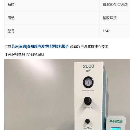
品牌
BLESONIC/必勒
用途
塑胶焊接
1542
型号
供应
苏州|南通|泰州超声波塑料焊接机报价
-必勒超声波掌握核心技术
江苏服务热线13914954681