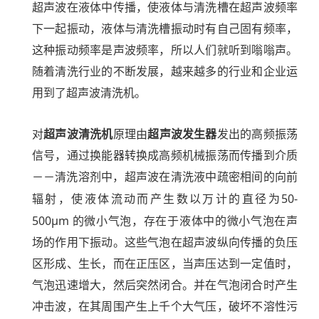
超声波在液体中传播，使液体与清洗槽在超声波频率
下一起振动，液体与清洗槽振动时有自己固有频率，
这种振动频率是声波频率，所以人们就听到嗡嗡声。
随着清洗行业的不断发展，越来越多的行业和企业运
用到了超声波清洗机。
对
超声波清洗机
原理由
超声波发生器
发出的高频振荡
信号，通过换能器转换成高频机械振荡而传播到介质
－－清洗溶剂中，超声波在清洗液中疏密相间的向前
50-
辐射，使液体流动而产生数以万计的直径为
500μm
的微小气泡，存在于液体中的微小气泡在声
场的作用下振动。这些气泡在超声波纵向传播的负压
区形成、生长，而在正压区，当声压达到一定值时，
气泡迅速增大，然后突然闭合。并在气泡闭合时产生
冲击波，在其周围产生上千个大气压，破坏不溶性污