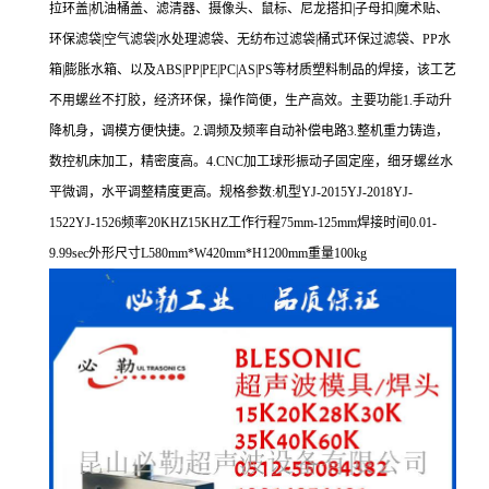
拉环盖|机油桶盖、滤清器、摄像头、鼠标、尼龙搭扣|子母扣|魔术贴、
环保滤袋|空气滤袋|水处理滤袋、无纺布过滤袋|桶式环保过滤袋、PP水
箱|膨胀水箱、以及ABS|PP|PE|PC|AS|PS等材质塑料制品的焊接，该工艺
不用螺丝不打胶，经济环保，操作简便，生产高效。主要功能1.手动升
降机身，调模方便快捷。2.调频及频率自动补偿电路3.整机重力铸造，
数控机床加工，精密度高。4.CNC加工球形振动子固定座，细牙螺丝水
平微调，水平调整精度更高。规格参数:机型YJ-2015YJ-2018YJ-
1522YJ-1526频率20KHZ15KHZ工作行程75mm-125mm焊接时间0.01-
9.99sec外形尺寸L580mm*W420mm*H1200mm重量100kg