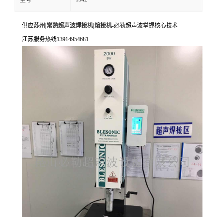
型号
供应
苏州|常熟超声波焊接机|熔接机
-必勒超声波掌握核心技术
江苏服务热线13914954681