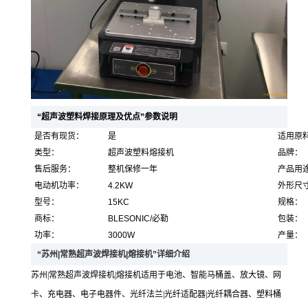
“超声波塑料焊接原理及优点”参数说明
是否有现货：
是
适用原
类型：
超声波塑料熔接机
品牌：
售后服务：
整机保修一年
产品用
电动机功率：
4.2KW
外形尺
型号：
15KC
规格：
商标：
BLESONIC/必勒
包装：
功率：
3000W
产量：
“苏州|常熟超声波焊接机|熔接机”详细介绍
苏州|常熟超声波焊接机|熔接机适用于电池、智能马桶盖、放大镜、网
卡、充电器、电子电器件、光纤法兰|光纤适配器|光纤耦合器、塑料桶