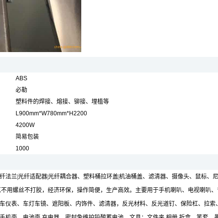
ABS
必勒
塑料件的焊接、熔接、铆接、埋植等
L900mm*W780mm*H2200
4200W
简易包装
1000
兰|光纤适配器|光纤耦合器、塑料桶拉环盖|机油桶盖、滤清器、摄像头、鼠标、尼龙
品的焊接，该工艺不用螺丝不打胶，经济环保，操作简便，生产高效。主要用于手机喇叭、电
车仪表、车灯车镜、遮阳板、内饰件、滤清器，反光材料、反光道钉、保险杠、拉索
机壳，电池壳,充电器、密封免维护铅酸蓄电池，文具：文件夹,相册,折盒，笔套，墨