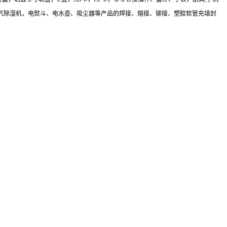
气除湿机，电熨斗、电水壶、吸尘器等产品的焊接、熔接、铆接、塑胶软管充填封