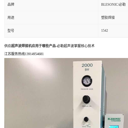
品牌
BLESONIC/必勒
用途
塑胶焊接
1542
型号
供应
超声波焊接机应用于哪些产品
-必勒超声波掌握核心技术
江苏服务热线13914954681