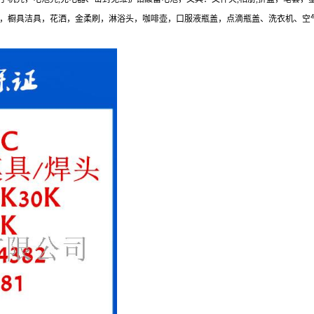
，橱具洁具，花洒，金柔刷，淋浴头，咖啡壶，口服液瓶盖，点滴瓶盖、洗衣机、空