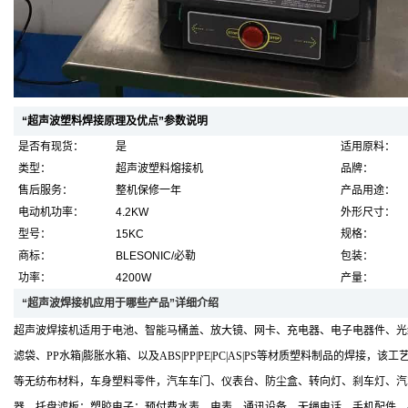
“超声波塑料焊接原理及优点”参数说明
是否有现货：
是
适用原料：
类型：
超声波塑料熔接机
品牌：
售后服务：
整机保修一年
产品用途：
电动机功率：
4.2KW
外形尺寸：
型号：
15KC
规格：
商标：
BLESONIC/必勒
包装：
功率：
4200W
产量：
“超声波焊接机应用于哪些产品”详细介绍
超声波焊接机适用于电池、智能马桶盖、放大镜、网卡、充电器、电子电器件、光纤法
滤袋、PP水箱|膨胀水箱、以及ABS|PP|PE|PC|AS|PS等材质塑料制
等无纺布材料，车身塑料零件，汽车车门、仪表台、防尘盒、转向灯、刹车灯、汽
器、托盘滤板；塑胶电子：预付费水表、电表，通讯设备，无绳电话，手机配件，手