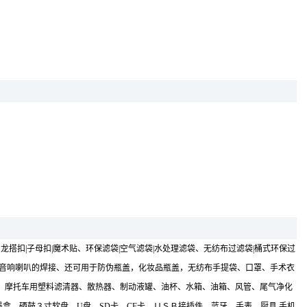
搭扣|子母扣|魔术贴、环保滤袋|空气滤袋|水处理滤袋、无纺布过滤袋|桶式环保过
视喇叭、音响喇叭的焊接、还可用于防伪瓶盖，化妆品瓶盖，无纺布手提袋、口罩、手术衣
、摩托车用塑料滤清器、散热器、制动液罐、油杯、水箱、油箱、风管、尾气净化
盒，硒鼓３寸软盘，U盘，SD卡，CF卡，ＵＳＢ接插件、蓝牙、手表，厨具,手机