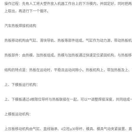
操作过程：先有人工将大塑件放入机器工作台上的下冷模内，并固定好，同时把两
上取出，再进行下一个循环。
汽车热板焊接机结构
热板移动机构由气缸、滑块导轨、热板等部件组成。气缸作为动力源，带动热板机
热板部件：由热模、加热板组成。热模与加热板通过快速定位紧固机构，与热板移
结构的特点是：热板在运动时，平稳且运动间隙小。热板机构上，带加热板及上、
上、下模板运行机构：
上、下模板通过4根限位导杆与热板联接在一起，可以**调整焊接深度，共同组成
上模板运动机构：
上压板移动机构由气缸、直线轴承、4立柱φ30导杆、模具、模具气动夹紧装置