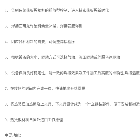
2、 告别传统热板焊接机的粗放型控制，进入精密热板焊新时代
3、 焊接面可允许塑料余量补偿，焊接强度得到
4、 因应各种材料的需要，可调整焊接程序
5、 根据设备的大小，驱动方式可选择气动、液压驱动或伺服马达驱动
6、 设备保持良好稳定性，能一致的焊接效果及工件加工后高度的准确性,焊接温
7、在较短的时间内完成平稳、快速地离开热烫模
8、将热烫模加热板及上夹具、下夹具设计成为一个*立组装部件，便于安装和搬运
9、热烫板材料自国外进口工作原理
主要功能：