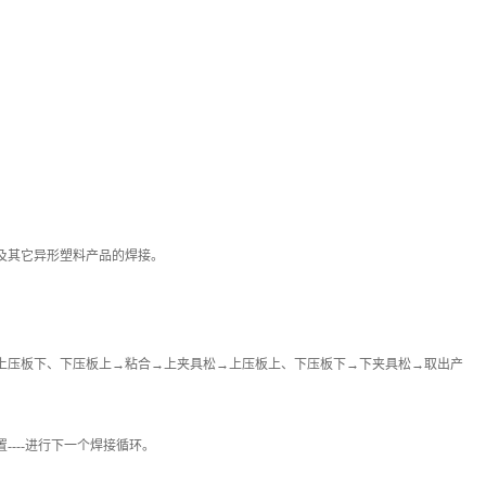
及其它异形塑料产品的焊接。
上压板下、下压板上→粘合→上夹具松→上压板上、下压板下→下夹具松→取出产
----进行下一个焊接循环。