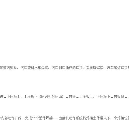
如蒸汽熨斗、汽车塑料水箱焊接、汽车刹车油杯的焊接、塑料罐焊接、汽车尾灯焊接
进→下压板上、上压板下（同时相对运动）→热烫→上压板上、下压板下→热板退→
内部动作开始---完成**个塑件焊接-----由整机动作系统将焊接主体带入下一个焊接位置