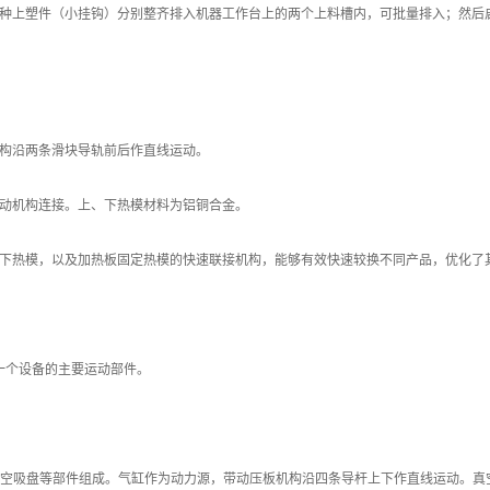
种上塑件（小挂钩）分别整齐排入机器工作台上的两个上料槽内，可批量排入；然后
构沿两条滑块导轨前后作直线运动。
动机构连接。上、下热模材料为铝铜合金。
下热模，以及加热板固定热模的快速联接机构，能够有效快速较换不同产品，优化了
一个设备的主要运动部件。
、真空吸盘等部件组成。气缸作为动力源，带动压板机构沿四条导杆上下作直线运动。