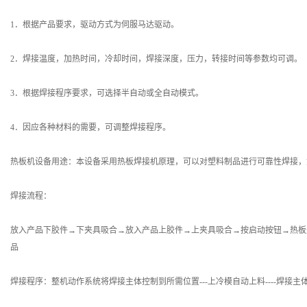
1．根据产品要求，驱动方式为伺服马达驱动。
2．焊接温度，加热时间，冷却时间，焊接深度，压力，转接时间等参数均可调。
3．根据焊接程序要求，可选择半自动或全自动模式。
4．因应各种材料的需要，可调整焊接程序。
热板机设备用途：本设备采用热板焊接机原理，可以对塑料制品进行可靠性焊接，
焊接流程：
放入产品下胶件→下夹具吸合→放入产品上胶件→上夹具吸合→按启动按钮→热板
品
焊接程序：整机动作系统将焊接主体控制到所需位置---上冷模自动上料----焊接主体