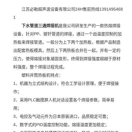
江苏必勒超声波设备有限公司24H售前热线1391495468
1
下水管道三通焊接机
是我公司研发生产的一款热熔焊接
设备，针对PP、玻钎管道的焊接，通过一个由温度控制的加
热板来焊接管道。一般分为上下两个加热板，根据产品制造
出配套热板模具，然后上下两热板合并在一起，并有一定的
压力，使得熔接对象凝固变形，终得到焊接强度超越于原材
料强度，整个焊接过程完成。
塑料井筒热板机特点：
1、机器为立式结构设计，符合工学设计原理，便于焊接操
作；
2、采用PLC触摸屏人机对话设置各个焊接参数，简单易
用；
3、电控及气动元件为日本原装进口，品质稳定可靠；
4、数字式的PID温度控制功能，熔接温度更加稳定；