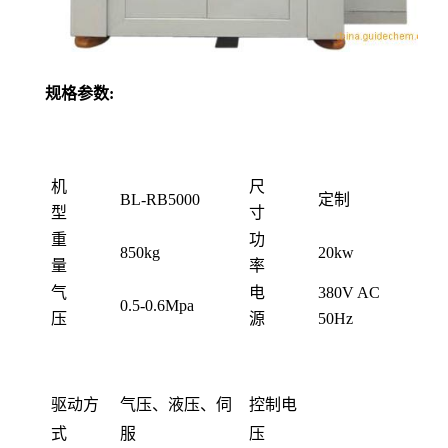
规格参数:
机
尺
BL-RB5000
定制
型
寸
重
功
850kg
20kw
量
率
气
电
380V AC
0.5-0.6Mpa
压
源
50Hz
驱动方
气压、液压、伺
控制电
式
服
压