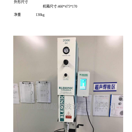
外形尺寸
机箱尺寸:460*475*170
净重
130kg