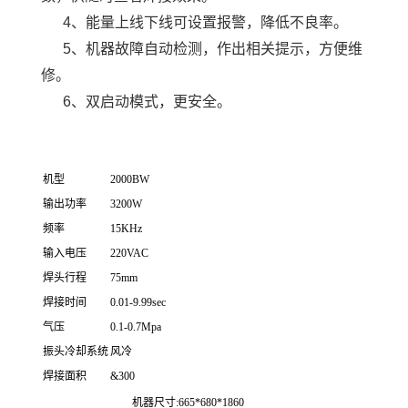
4、能量上线下线可设置报警，降低不良率。
5、机器故障自动检测，作出相关提示，方便维
修。
6、双启动模式，更安全。
机型
2000BW
输出功率
3200W
频率
15KHz
输入电压
220VAC
焊头行程
75mm
焊接时间
0.01-9.99sec
气压
0.1-0.7Mpa
振头冷却系统
风冷
焊接面积
&300
机器尺寸:665*680*1860