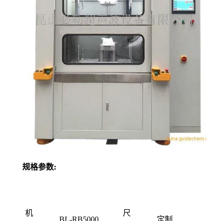
规格参数:
机
尺
BL-RB5000
定制