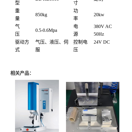
型
寸
重
功
850kg
20kw
量
率
气
电
380V AC
0.5-0.6Mpa
压
源
50Hz
驱动方
气压、液压、伺
控制电
24V DC
式
服
压
相关产品：