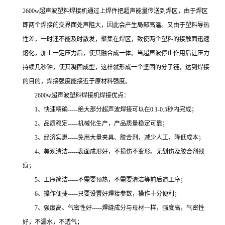
2600w超声波塑料焊接机通过上焊件把超声能量传送到焊区，由于焊区
即两个焊接的交界面处声阻大，因此会产生局部高温。又由于塑料导热
性差，一时还不能及时散发，聚集在焊区，致使两个塑料的接触面迅速
熔化，加上一定压力后，使其融合成一体。当超声波停止作用后让压力
持续几秒钟，使其凝固成型，这样就形成一个坚固的分子链，达到焊接
的目的，焊接强度能接近于原材料强度。
2600w超声波塑料焊接机焊接优点：
1、快速精确-----绝大部分超声波焊接可以在0.1-0.5秒内完成；
2、品质稳定-----机械化生产，产品质量稳定可靠；
3、经济实惠-----免用大量夹具、胶合剂，减少人工，降低成本；
4、美观清洁-----表面成形好，不损伤不变形。无划伤及胶合剂残
痕；
5、工序简洁-----不需要预热，不需要清洁等前后道工序；
6、操作便捷-----只要设置好焊接参数，操作十分便利；
7、强度高、气密性好-----焊缝成分与母材一样，强度高，气密性
好，不漏水，不透气；