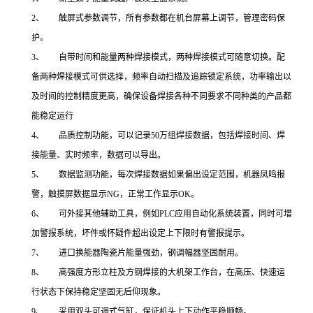
2、 触屏式参数调节，所有参数都在机台屏幕上调节，管理密码保
护。
3、 自带时间和能量两种焊接模式，两种焊接模式可随意切换。配
备两种焊接模式可供选择，频率自动扫描及追踪锁定系统，功率输出以
及时间的控制精度更高，确保设备焊接各种不同要求不同种类的产品都
能稳定运行
4、 品质控制功能，可以记录50万组焊接数据，包括焊接时间、焊
接能量、实时频率，数据可以导出。
5、 数据监测功能，每次焊接数据如果偏出设定范围，机器凤鸣报
警，触摸屏数据显示NG，正常工作显示OK。
6、 可外接其他辅助工具，例如PLC应用自动化系统装置，同时可增
加警报系统，坏件或怀疑件超出设定上下限时有警报提示。
7、 进口换能器陶瓷片能量强劲，钢调幅器坚固耐用。
8、 高强度方形立柱及方钢焊接的大机架工作台，在高压、快速运
行状态下保持稳定坚固无后仰现象。
9、 采用双头可调式气缸，保证机头上下动作平稳顺畅。