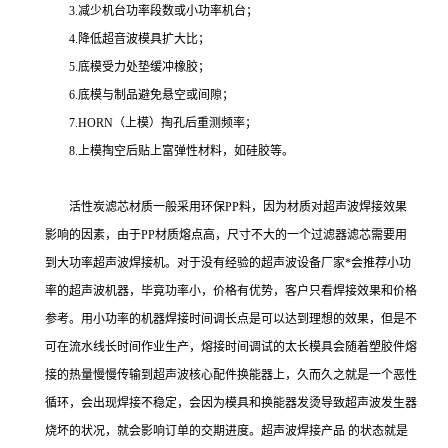
3.减少机台功率段数或小功率机台；
4.降低超音波模具扩大比；
5.底模受力处垫缓冲橡胶；
6.底模与制品避免悬空或间隙；
7.HORN（上模）掏孔后重测频率；
8.上模掏空后贴上富弹性材料，如硅胶等。
活性炭滤芯材质一般采用环保PP料，因为材质对超声波焊接效果
影响的因素，由于PP材质熔点高，尺寸不大的一个过滤器滤芯需要用
到大功率超声波焊接机。对于没有经验的超声波设备厂家*会推荐小功
率的超声波机器，毕竟功率小，价格有优势，客户只看焊接效果和价格
参考。用小功率的机器焊接时间调长点是可以达到理想的效果，但是不
可在流水线长时间作业生产，熔接时间调试的太长模具会随着塑胶件熔
接的热量慢慢传输到超声波核心配件换能器上，久而久之就是一个恶性
循环，会出现焊接不稳定，会因为模具和换能器发烫导致超声波发生器
烧坏的状况，就会影响订单的交期进度。超声波焊接产品 的状态就是