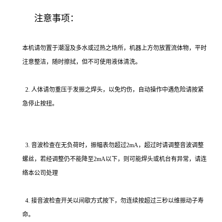
注意事项：
本机请勿置于潮湿及多水或过热之场所，机器上方勿放置流体物，平时
注意整洁，随时擦拭，但不可使用液体清洗。
2. 人体请勿重压于发振之焊头，以免灼伤，自动操作中遇危险请按紧
急停止按扭。
3. 音波检查在无负荷时，振幅表勿超过2mA，超过时请调整音波调整
螺丝，若经调整仍不能降至2mA以下，则可能焊头或机台有异常，请连
络本公司处理
4. 接音波检查开关以间歇方式按下，勿连续按超过三秒以维振动子寿
命。