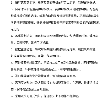
2、触屏式参数调节，所有参数都在机台屏幕上调节，管理密码保护。
3、自带时间和能量两种焊接模式，两种焊接模式可随意切换。配备两
种焊接模式可供选择，频率自动扫描及追踪锁定系统，功率输出以及时
间的控制精度更高，确保设备焊接各种不同要求不同种类的产品都能稳
定运行
4、品质控制功能，可以记录50万组焊接数据，包括焊接时间、焊接能
量、实时频率，数据可以导出。
5、数据监测功能，每次焊接数据如果偏出设定范围，机器凤鸣报警，
触摸屏数据显示NG，正常工作显示OK。
6、可外接其他辅助工具，例如PLC应用自动化系统装置，同时可增加
警报系统，坏件或怀疑件超出设定上下限时有警报提示。
7、进口换能器陶瓷片能量强劲，钢调幅器坚固耐用。
8、高强度方形立柱及方钢焊接的大机架工作台，在高压、快速运行状
态下保持稳定坚固无后仰现象。
9、采用双头可调式气缸，保证机头上下动作平稳顺畅。