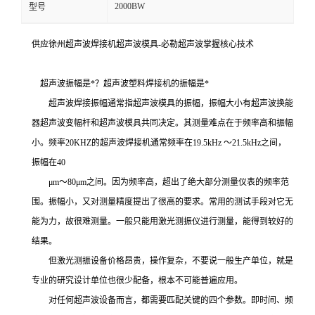
2000BW
型号
供应徐州超声波焊接机超声波模具-必勒超声波掌握核心技术
超声波振幅是*？超声波塑料焊接机的振幅是*
超声波焊接振幅通常指超声波模具的振幅，振幅大小有超声波换能
器超声波变幅杆和超声波模具共同决定。其测量难点在于频率高和振幅
小。频率20KHZ的超声波焊接机通常频率在19.5kHz ～21.5kHz之间，
振幅在40
μm～80μm之间。因为频率高，超出了绝大部分测量仪表的频率范
围。振幅小，又对测量精度提出了很高的要求。常用的测试手段对它无
能为力，故很难测量。一般只能用激光测振仪进行测量，能得到较好的
结果。
但激光测振设备价格昂贵，操作复杂，不要说一般生产单位，就是
专业的研究设计单位也很少配备，根本不可能普遍应用。
对任何超声波设备而言，都需要匹配关键的四个参数。即时间、频