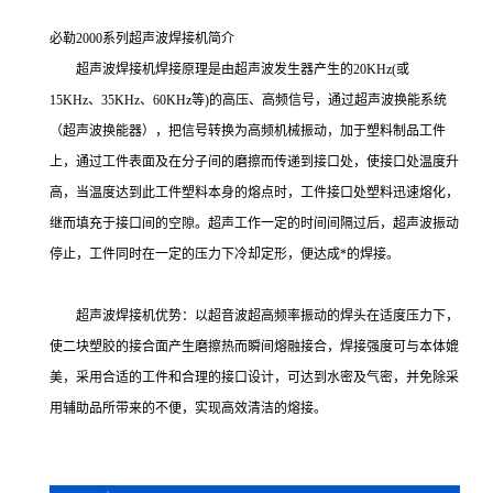
必勒2000系列超声波焊接机简介
超声波焊接机焊接原理是由超声波发生器产生的20KHz(或
15KHz、35KHz、60KHz等)的高压、高频信号，通过超声波换能系统
（超声波换能器），把信号转换为高频机械振动，加于塑料制品工件
上，通过工件表面及在分子间的磨擦而传递到接口处，使接口处温度升
高，当温度达到此工件塑料本身的熔点时，工件接口处塑料迅速熔化，
继而填充于接口间的空隙。超声工作一定的时间间隔过后，超声波振动
停止，工件同时在一定的压力下冷却定形，便达成*的焊接。
超声波焊接机优势：以超音波超高频率振动的焊头在适度压力下，
使二块塑胶的接合面产生磨擦热而瞬间熔融接合，焊接强度可与本体媲
美，采用合适的工件和合理的接口设计，可达到水密及气密，并免除采
用辅助品所带来的不便，实现高效清洁的熔接。