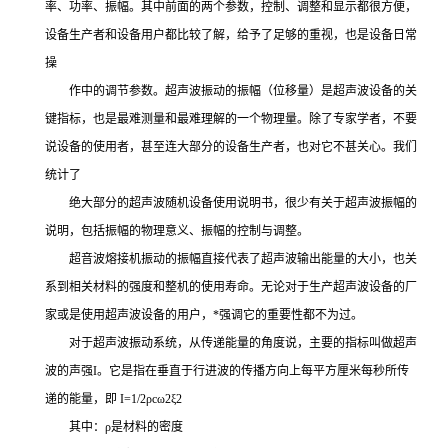
率、功率、振幅。其中前面的两个参数，控制、调整和显示都很方便，
设备生产者和设备用户都比较了解，给予了足够的重视，也是设备日常
操
作中的调节参数。超声波振动的振幅（位移量）是超声波设备的关
键指标，也是最难测量和最难理解的一个物理量。除了专家学者，不要
说设备的使用者，甚至连大部分的设备生产者，也对它不甚关心。我们
统计了
绝大部分的超声波随机设备使用说明书，很少有关于超声波振幅的
说明，包括振幅的物理意义、振幅的控制与调整。
超音波熔接机振动的振幅直接代表了超声波输出能量的大小，也关
系到相关材料的强度和整机的使用寿命。无论对于生产超声波设备的厂
家或是使用超声波设备的用户，*强调它的重要性都不为过。
对于超声波振动系统，从传递能量的角度说，主要的指标叫做超声
波的声强I。它是指在垂直于行进波的传播方向上每平方厘米每秒所传
递的能量，即 I=1/2ρcω2ξ2
其中：ρ是材料的密度