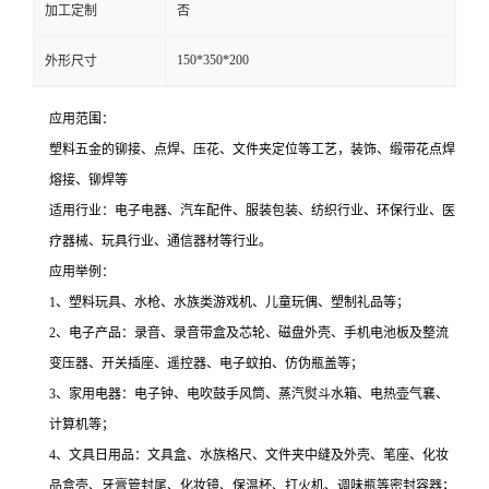
加工定制
否
150*350*200
外形尺寸
应用范围：
塑料五金的铆接、点焊、压花、文件夹定位等工艺，装饰、缎带花点焊
熔接、铆焊等
适用行业：电子电器、汽车配件、服装包装、纺织行业、环保行业、医
疗器械、玩具行业、通信器材等行业。
应用举例：
1、塑料玩具、水枪、水族类游戏机、儿童玩偶、塑制礼品等；
2、电子产品：录音、录音带盒及芯轮、磁盘外壳、手机电池板及整流
变压器、开关插座、遥控器、电子蚊拍、仿伪瓶盖等；
3、家用电器：电子钟、电吹鼓手风筒、蒸汽熨斗水箱、电热壶气襄、
计算机等；
4、文具日用品：文具盒、水族格尺、文件夹中缝及外壳、笔座、化妆
品盒壳、牙膏管封尾、化妆镜、保温杯、打火机、调味瓶等密封容器；