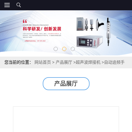
您当前的位置：
网站首页
>
产品展厅
>
超声波焊接机
>
自动追频手
持式超声波点焊机，无纺布点焊机，中空板汽车板28k35k
产品展厅