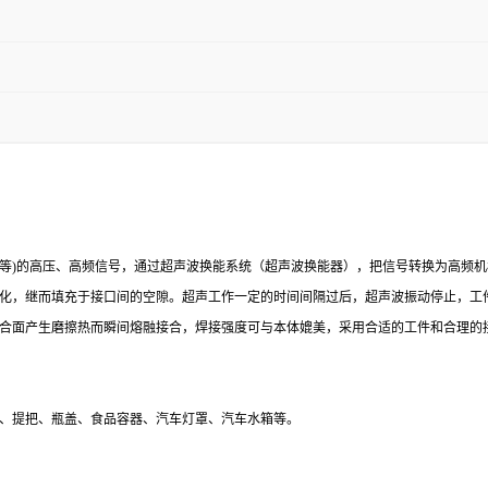
、60KHz等)的高压、高频信号，通过超声波换能系统（超声波换能器），把信号转换
化，继而填充于接口间的空隙。超声工作一定的时间间隔过后，超声波振动停止，工
合面产生磨擦热而瞬间熔融接合，焊接强度可与本体媲美，采用合适的工件和合理的
、提把、瓶盖、食品容器、汽车灯罩、汽车水箱等。