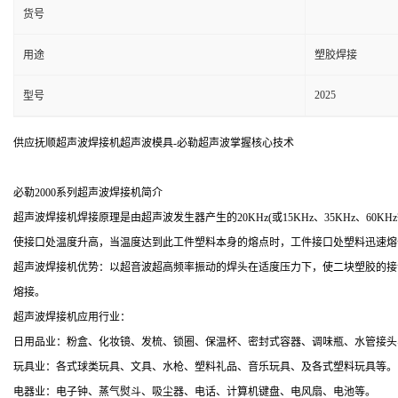
货号
用途
塑胶焊接
2025
型号
供应抚顺超声波焊接机超声波模具-必勒超声波掌握核心技术
必勒2000系列超声波焊接机简介
超声波焊接机焊接原理是由超声波发生器产生的20KHz(或15KHz、35KHz
使接口处温度升高，当温度达到此工件塑料本身的熔点时，工件接口处塑料迅速熔
超声波焊接机优势：以超音波超高频率振动的焊头在适度压力下，使二块塑胶的接
熔接。
超声波焊接机应用行业：
日用品业：粉盒、化妆镜、发梳、锁圈、保温杯、密封式容器、调味瓶、水管接头
玩具业：各式球类玩具、文具、水枪、塑料礼品、音乐玩具、及各式塑料玩具等。
电器业：电子钟、蒸气熨斗、吸尘器、电话、计算机键盘、电风扇、电池等。