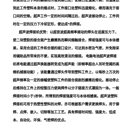
表面及在分子间的磨擦而传递到接口处，使接口处温度升高，当温度达
到此工件塑料本身的熔点时，工件接口处塑料迅速熔化，继而填充于接
口间的空隙。
超声工作一定的时间间隔过后，超声波振动停止，工件同
时在一定的压力下冷却定形，便达成*的焊接。
超声波焊接机优势：以超音波超高频率振动的焊头在适度压力下，
使二块塑胶的接合面产生磨擦热而瞬间熔融接合，焊接强度可与本体媲
美，采用合适的工件和合理的接口设计，可达到水密及气密，并免除采
用辅助品所带来的不便，实现高效清洁的熔接。 电脑电池超声波焊接
机将电能通过超声换能器转变成为超声能（即频率超出人耳听觉阈的高
频机械振动能），该能量通过焊头传导到塑料工件上，以每秒上万次的
超声频率及一定的振幅使塑料工件的接合面剧烈磨擦后熔化。振动停止
后维持在工件上的短暂压力使两焊件以分子链接方式凝固为一体。一般
焊接时间小于1秒钟，所得到的焊接强度可与本体相媲美。超声波塑料
焊接机可用于热塑性塑料的对焊，亦可根据客户需求更换焊头，用于铆
焊、点焊、嵌入、切除等加工工艺。具有焊接时间短、强度大、低成
本、自动化、环保、气密焊的优点。