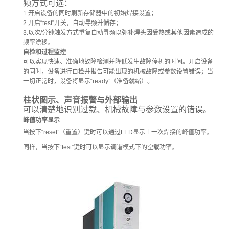
频方式可选：
1.
开启设备的同时刷新存储器中的初始焊接设置；
2.
开启
“test”
开关，自动寻频并储存；
3.
以次
/
分钟触发方式重复自动寻频以弥补焊头因受热或其他因素造成的
频率漂移。
自检和过程监控
可以实现快速、准确地故障检测并降低发生故障停机的时间。开启设备
的同时，设备进行自检并报告可能出现的机械故障或参数设置错误；当
一切正常时，设备将显示
“ready”
（准备就绪）。
柱状图示、声音报警与外部输出
可以清楚地识别过载、机械故障与参数设置的错误。
峰值功率显示
当按下
“reset”
（重置）键时可以通过
LED
显示上一次焊接的峰值功率。
同样，当按下
“test”
键时可以显示调谐模式下的空载功率。