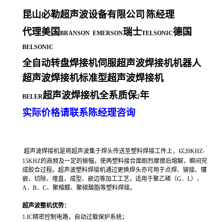
昆山必勒超声波设备有限公司
陈经理
代理美国
瑞士
德国
BRANSON EMERSON
TELSONIC
BELSONIC
全自动转盘焊接机伺服超声波焊接机机器人
超声波焊接机标准型超声波焊接机
超声波焊接机全系质保
年
BELER
2
实际价格请联系陈经理咨询
超声波焊接机是将超声波集于焊头传送至塑料焊接工件上，以20KHZ-
15KHZ的高频及一定的振幅，使两塑料接合面剧烈摩擦后熔解，瞬间完
成胶合过程。超声波塑料焊接机通过更换焊头亦可用于点焊、铆接、镶
嵌、切除、埋直、成型、嵌边等加工工艺，适用于聚乙稀（G．L）、
A．B．C、聚缩醛、聚碳酸脂等塑料焊接。
超声波整机优势：
1.IC精密控制电路，自动过载保护系统；