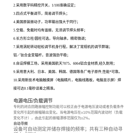
2.采用数字码精控开关，1/100准确设定；
3.四点式平衡调节，简易调节焊头；
4.美国原装振动子，功率输出强大于同行；
5.空载、免载时均有谐振，无须调节焊头频率；
6.长方形立柱/圆柱可选，导向轴承，精密微调；
7.采用涡轮转动轻松调节机身行程，解决了常规机的调节弊端；
铝／钛合金变辐杆，音波强劲平稳；
8.自设焊模工场，采用美国航天7075、6064铝合金材质,经久耐用；
9.采用意大利、日本、美国、韩国、德国等各厂电子原件,性能*可靠。
10.采用新技术电脑触摸屏（电脑精片，电脑线路板，电脑显示屏）焊
接可达0.1毫秒误差之精准。
电源电压
/
负载调节
专利的闭合回路振幅控制功能可以校正由于电源电压波动或者负载条件
变化所引起的振幅输出变化。当电源电压在
±10%
范围内波动时（负载
变化不计），由此引起的振幅漂移范围仅为
±2%
。
自动寻频
设备可自动测定并储存焊接的频率；共有三种自动寻